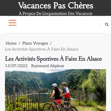
Skip
Vacances Pas Chères
to
À Propos De L'organisation Des Vacances
content
Home
Plans Voyages
Les Activités Sportives À Faire En Alsace
Les Activités Sportives À Faire En Alsace
13/07/2022
Raymond Akpinar