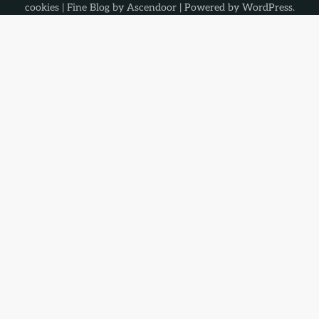
cookies
| Fine Blog by
Ascendoor
| Powered by
WordPress
.