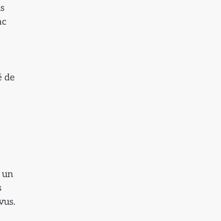
us
nc
é de
r un
s
vus.