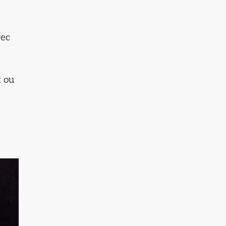
vec
t ou