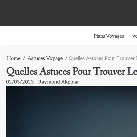
Skip
to
content
Plans Voyages
v
Home
Astuces Voyage
Quelles Astuces Pour Trouver L
Quelles Astuces Pour Trouver Le 
02/03/2023
Raymond Akpinar