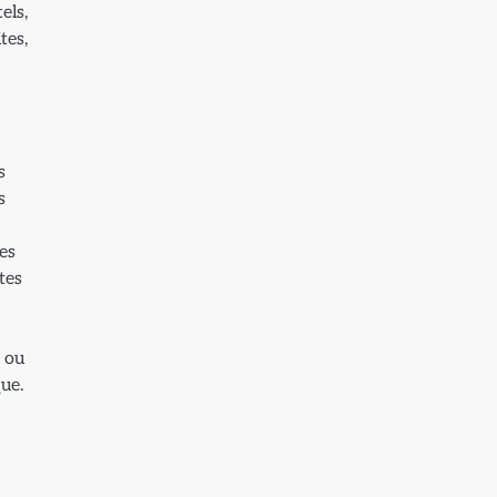
els,
tes,
s
s
es
tes
 ou
ue.