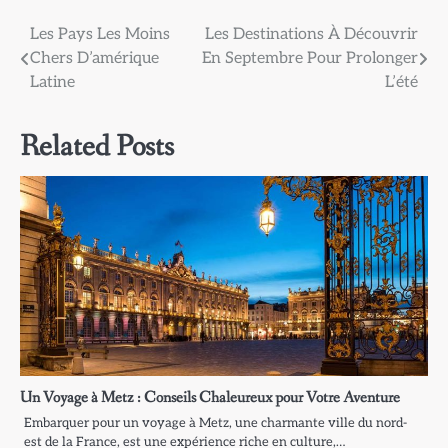
Navigation
Les Pays Les Moins
Les Destinations À Découvrir
Chers D’amérique
En Septembre Pour Prolonger
de
Latine
L’été
l’article
Related Posts
Un Voyage à Metz : Conseils Chaleureux pour Votre Aventure
Embarquer pour un voyage à Metz, une charmante ville du nord-
est de la France, est une expérience riche en culture,…