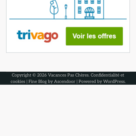
Copyright © 2026
Vacances Pas Chères
.
Confidentialité et
cookies
| Fine Blog by
Ascendoor
| Powered by
WordPress
.