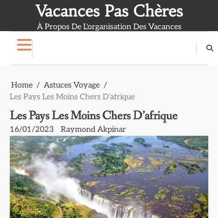
Skip
Vacances Pas Chères
to
À Propos De L'organisation Des Vacances
content
Home
Astuces Voyage
Les Pays Les Moins Chers D’afrique
Les Pays Les Moins Chers D’afrique
16/01/2023
Raymond Akpinar