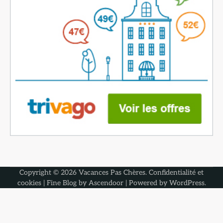
Copyright © 2026
Vacances Pas Chères
.
Confidentialité et
cookies
| Fine Blog by
Ascendoor
| Powered by
WordPress
.