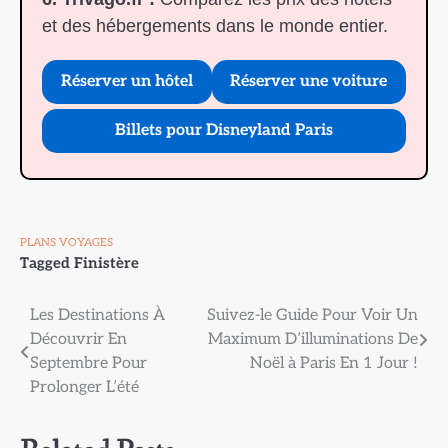
et des hébergements dans le monde entier.
Réserver un hôtel
Réserver une voiture
Billets pour Disneyland Paris
PLANS VOYAGES
Tagged
Finistère
Navigation
Les Destinations À
Suivez-le Guide Pour Voir Un
Découvrir En
Maximum D’illuminations De
de
Septembre Pour
Noël à Paris En 1 Jour !
l’article
Prolonger L’été