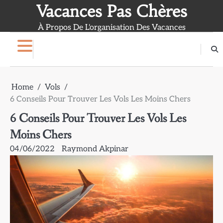
Skip
Vacances Pas Chères
to
À Propos De L'organisation Des Vacances
content
Home
Vols
6 Conseils Pour Trouver Les Vols Les Moins Chers
6 Conseils Pour Trouver Les Vols Les
Moins Chers
04/06/2022
Raymond Akpinar