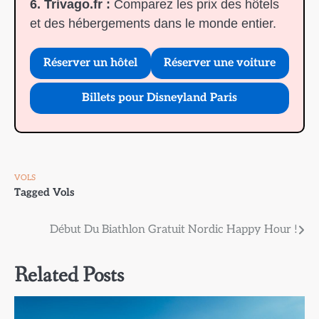
6. Trivago.fr :
Comparez les prix des hôtels
et des hébergements dans le monde entier.
Réserver un hôtel
Réserver une voiture
Billets pour Disneyland Paris
VOLS
Tagged
Vols
Navigation
Début Du Biathlon Gratuit Nordic Happy Hour !
de
Related Posts
l’article