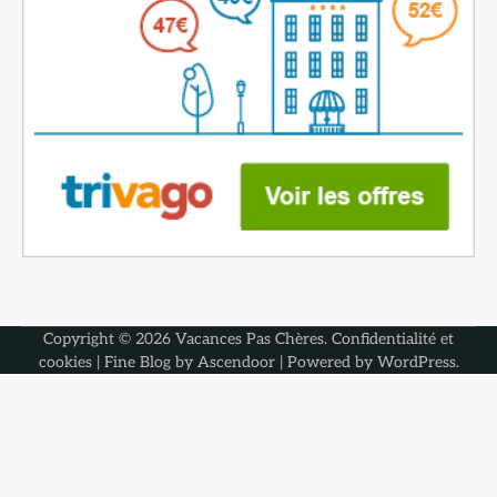
Copyright © 2026
Vacances Pas Chères
.
Confidentialité et
cookies
| Fine Blog by
Ascendoor
| Powered by
WordPress
.