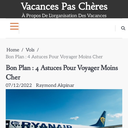
Skip
Vacances Pas Chères
to
À Propos De L'organisation Des Vacances
content
Home
Vols
Bon Plan : 4 Astuces Pour Voyager Moins Cher
Bon Plan : 4 Astuces Pour Voyager Moins
Cher
07/12/2022
Raymond Akpinar