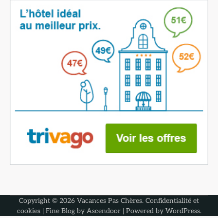
Copyright © 2026
Vacances Pas Chères
.
Confidentialité et
cookies
| Fine Blog by
Ascendoor
| Powered by
WordPress
.