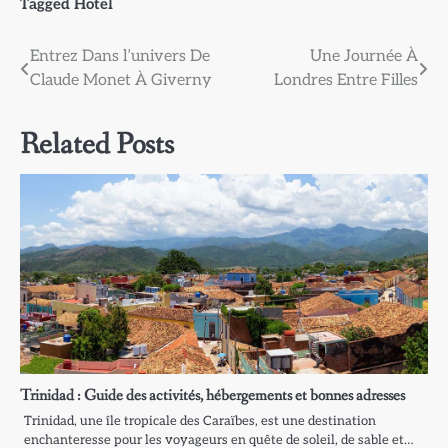
Tagged
Hotel
Navigation
Entrez Dans l’univers De
Une Journée À
Claude Monet À Giverny
Londres Entre Filles
de
l’article
Related Posts
Trinidad : Guide des activités, hébergements et bonnes adresses
Trinidad, une île tropicale des Caraïbes, est une destination
enchanteresse pour les voyageurs en quête de soleil, de sable et…