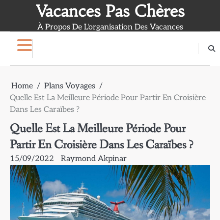
Skip
Vacances Pas Chères
to
À Propos De L'organisation Des Vacances
content
Home
Plans Voyages
Quelle Est La Meilleure Période Pour Partir En Croisière
Dans Les Caraïbes ?
Quelle Est La Meilleure Période Pour
Partir En Croisière Dans Les Caraïbes ?
15/09/2022
Raymond Akpinar