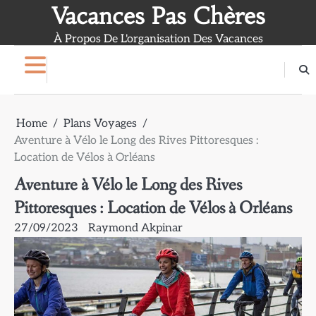
Skip
Vacances Pas Chères
to
À Propos De L'organisation Des Vacances
content
Home
Plans Voyages
Aventure à Vélo le Long des Rives Pittoresques :
Location de Vélos à Orléans
Aventure à Vélo le Long des Rives
Pittoresques : Location de Vélos à Orléans
27/09/2023
Raymond Akpinar