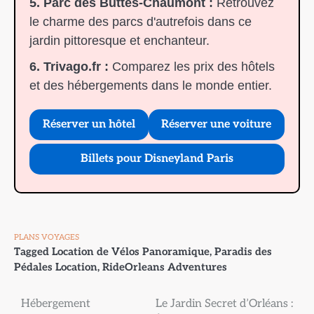
5. Parc des Buttes-Chaumont :
Retrouvez
le charme des parcs d'autrefois dans ce
jardin pittoresque et enchanteur.
6. Trivago.fr :
Comparez les prix des hôtels
et des hébergements dans le monde entier.
Réserver un hôtel
Réserver une voiture
Billets pour Disneyland Paris
PLANS VOYAGES
Tagged
Location de Vélos Panoramique
,
Paradis des
Pédales Location
,
RideOrleans Adventures
Navigation
Hébergement
Le Jardin Secret d’Orléans :