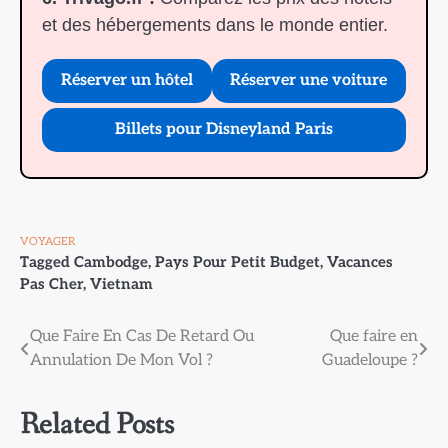
et des hébergements dans le monde entier.
Réserver un hôtel
Réserver une voiture
Billets pour Disneyland Paris
VOYAGER
Tagged
Cambodge
,
Pays Pour Petit Budget
,
Vacances
Pas Cher
,
Vietnam
Navigation
Que Faire En Cas De Retard Ou
Que faire en
Annulation De Mon Vol ?
Guadeloupe ?
de
l’article
Related Posts