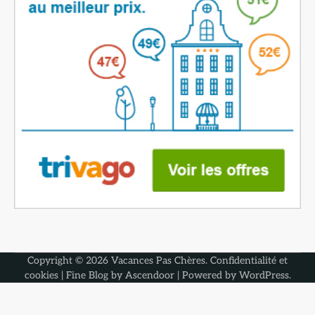
Copyright © 2026
Vacances Pas Chères
.
Confidentialité et
cookies
| Fine Blog by
Ascendoor
| Powered by
WordPress
.