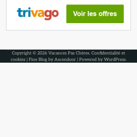
Copyright © 2026
Vacances Pas Chères
.
Confidentialité et
cookies
| Fine Blog by
Ascendoor
| Powered by
WordPress
.