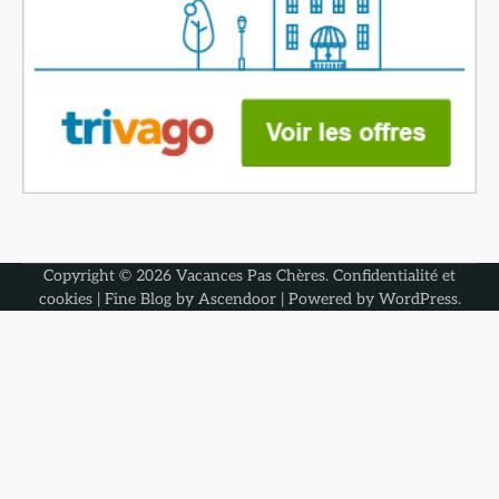
Copyright © 2026
Vacances Pas Chères
.
Confidentialité et
cookies
| Fine Blog by
Ascendoor
| Powered by
WordPress
.