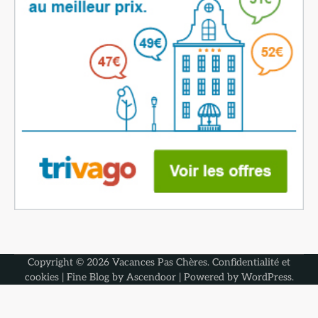
Copyright © 2026
Vacances Pas Chères
.
Confidentialité et
cookies
| Fine Blog by
Ascendoor
| Powered by
WordPress
.