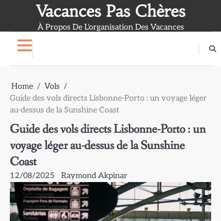
Skip
Vacances Pas Chères
to
À Propos De L'organisation Des Vacances
content
Home
Vols
Guide des vols directs Lisbonne-Porto : un voyage léger
au-dessus de la Sunshine Coast
Guide des vols directs Lisbonne-Porto : un
voyage léger au-dessus de la Sunshine
Coast
12/08/2025
Raymond Akpinar