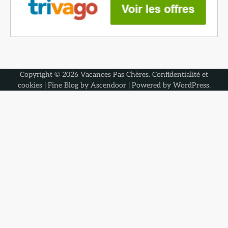
Copyright © 2026
Vacances Pas Chères
.
Confidentialité et
cookies
| Fine Blog by
Ascendoor
| Powered by
WordPress
.