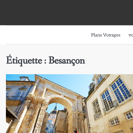
Skip
to
content
Plans Voyages
v
Étiquette :
Besançon