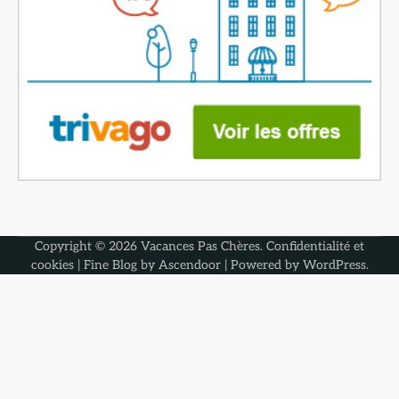
Copyright © 2026
Vacances Pas Chères
.
Confidentialité et
cookies
| Fine Blog by
Ascendoor
| Powered by
WordPress
.