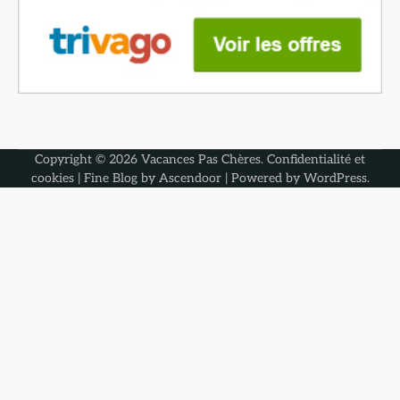
Copyright © 2026
Vacances Pas Chères
.
Confidentialité et
cookies
| Fine Blog by
Ascendoor
| Powered by
WordPress
.