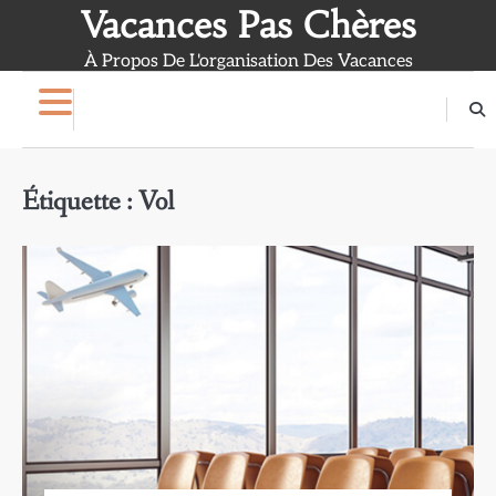
Skip
Vacances Pas Chères
to
À Propos De L'organisation Des Vacances
content
Étiquette :
Vol