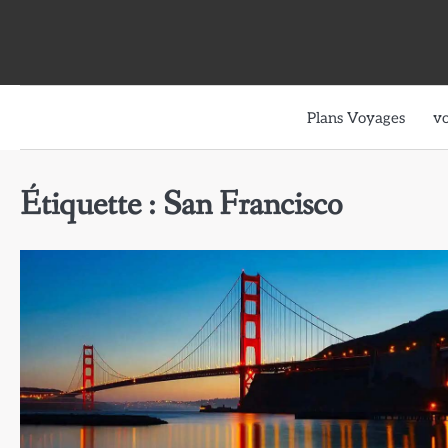
Skip
to
content
Plans Voyages
v
Étiquette :
San Francisco