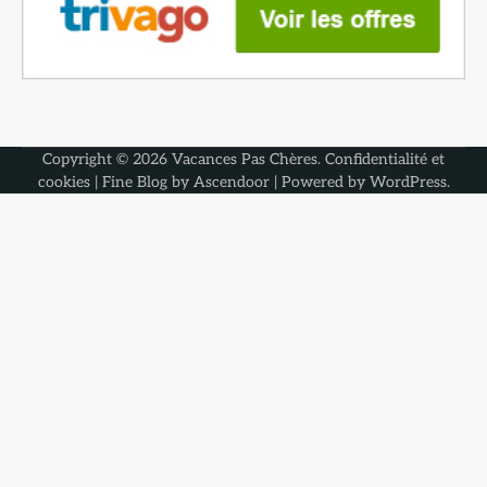
Copyright © 2026
Vacances Pas Chères
.
Confidentialité et
cookies
| Fine Blog by
Ascendoor
| Powered by
WordPress
.