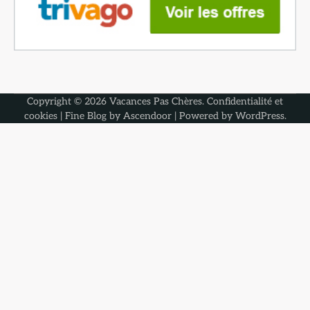
Copyright © 2026
Vacances Pas Chères
.
Confidentialité et
cookies
| Fine Blog by
Ascendoor
| Powered by
WordPress
.