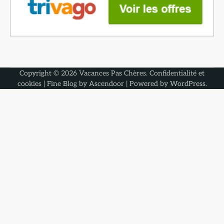
Copyright © 2026
Vacances Pas Chères
.
Confidentialité et
cookies
| Fine Blog by
Ascendoor
| Powered by
WordPress
.