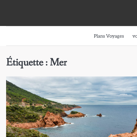
Skip
to
content
Plans Voyages
v
Étiquette :
Mer