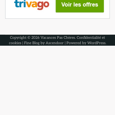
Copyright © 2026
Vacances Pas Chères
.
Confidentialité et
cookies
| Fine Blog by
Ascendoor
| Powered by
WordPress
.