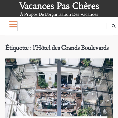
Skip
Vacances Pas Chères
to
À Propos De L'organisation Des Vacances
content
Étiquette :
l’Hôtel des Grands Boulevards