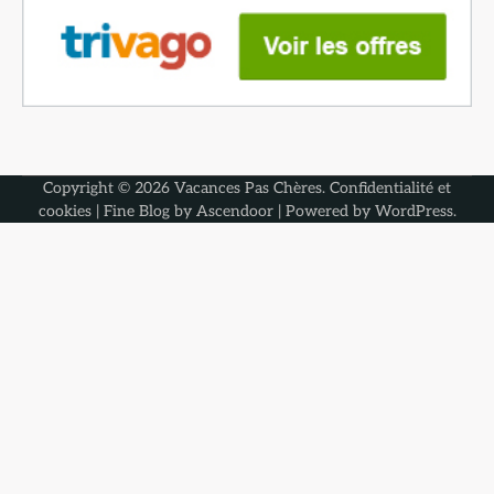
Copyright © 2026
Vacances Pas Chères
.
Confidentialité et
cookies
| Fine Blog by
Ascendoor
| Powered by
WordPress
.