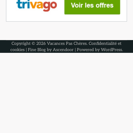
Copyright © 2026
Vacances Pas Chères
.
Confidentialité et
cookies
| Fine Blog by
Ascendoor
| Powered by
WordPress
.