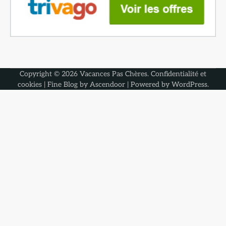
Copyright © 2026
Vacances Pas Chères
.
Confidentialité et
cookies
| Fine Blog by
Ascendoor
| Powered by
WordPress
.