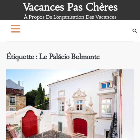
Skip
Vacances Pas Chères
to
À Propos De L'organisation Des Vacances
content
Étiquette :
Le Palácio Belmonte