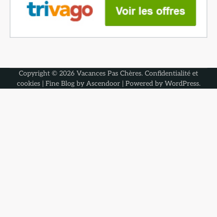
Copyright © 2026
Vacances Pas Chères
.
Confidentialité et
cookies
| Fine Blog by
Ascendoor
| Powered by
WordPress
.