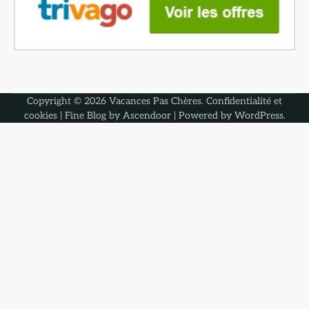
Copyright © 2026
Vacances Pas Chères
.
Confidentialité et
cookies
| Fine Blog by
Ascendoor
| Powered by
WordPress
.