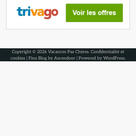
Copyright © 2026
Vacances Pas Chères
.
Confidentialité et
cookies
| Fine Blog by
Ascendoor
| Powered by
WordPress
.