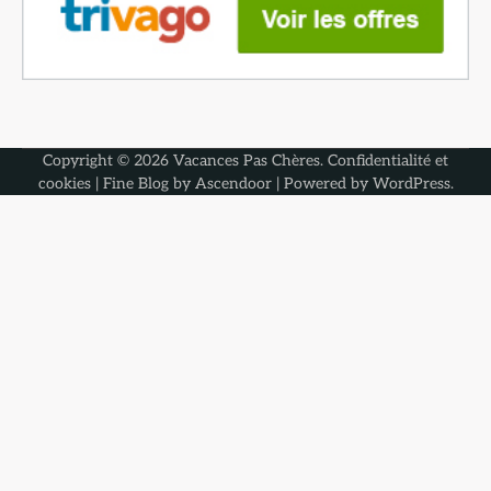
Copyright © 2026
Vacances Pas Chères
.
Confidentialité et
cookies
| Fine Blog by
Ascendoor
| Powered by
WordPress
.