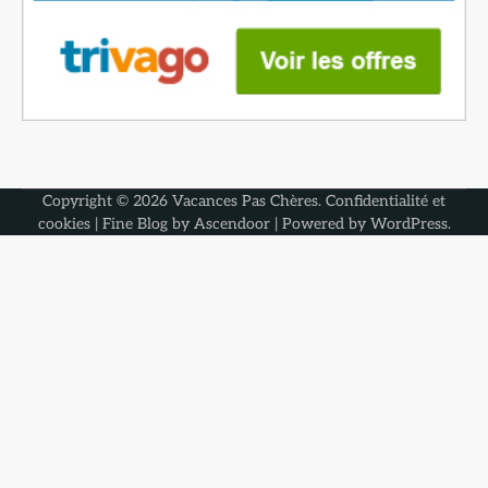
Copyright © 2026
Vacances Pas Chères
.
Confidentialité et
cookies
| Fine Blog by
Ascendoor
| Powered by
WordPress
.