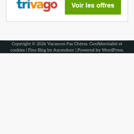
Copyright © 2026
Vacances Pas Chères
.
Confidentialité et
cookies
| Fine Blog by
Ascendoor
| Powered by
WordPress
.