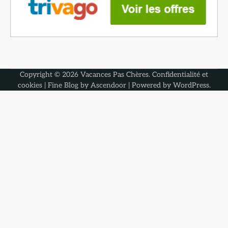
Copyright © 2026
Vacances Pas Chères
.
Confidentialité et
cookies
| Fine Blog by
Ascendoor
| Powered by
WordPress
.