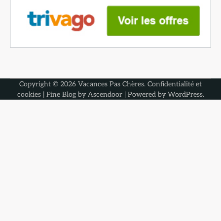
Copyright © 2026
Vacances Pas Chères
.
Confidentialité et
cookies
| Fine Blog by
Ascendoor
| Powered by
WordPress
.