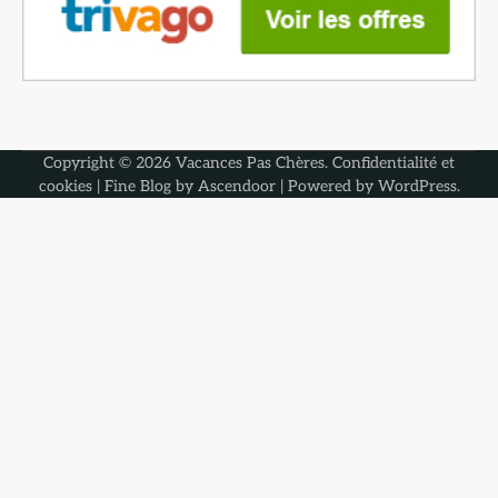
Copyright © 2026
Vacances Pas Chères
.
Confidentialité et
cookies
| Fine Blog by
Ascendoor
| Powered by
WordPress
.