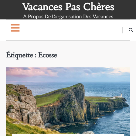
Skip
Vacances Pas Chères
to
À Propos De L'organisation Des Vacances
content
Étiquette :
Ecosse