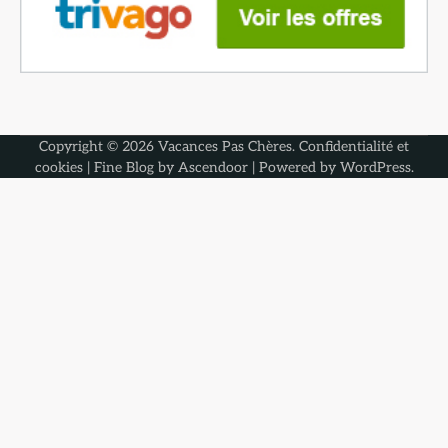
Copyright © 2026
Vacances Pas Chères
.
Confidentialité et
cookies
| Fine Blog by
Ascendoor
| Powered by
WordPress
.