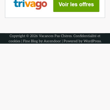
Copyright © 2026
Vacances Pas Chères
.
Confidentialité et
cookies
| Fine Blog by
Ascendoor
| Powered by
WordPress
.