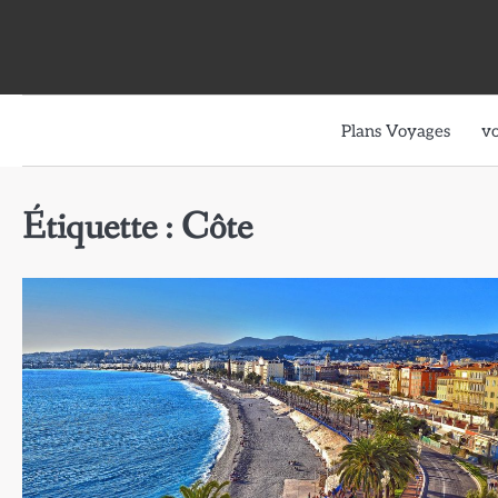
Skip
to
content
Plans Voyages
v
Étiquette :
Côte