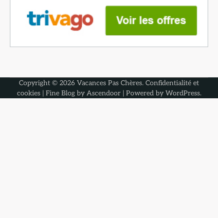
Copyright © 2026
Vacances Pas Chères
.
Confidentialité et
cookies
| Fine Blog by
Ascendoor
| Powered by
WordPress
.