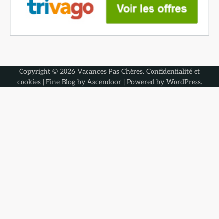
Copyright © 2026
Vacances Pas Chères
.
Confidentialité et
cookies
| Fine Blog by
Ascendoor
| Powered by
WordPress
.