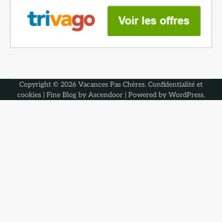
Copyright © 2026
Vacances Pas Chères
.
Confidentialité et
cookies
| Fine Blog by
Ascendoor
| Powered by
WordPress
.