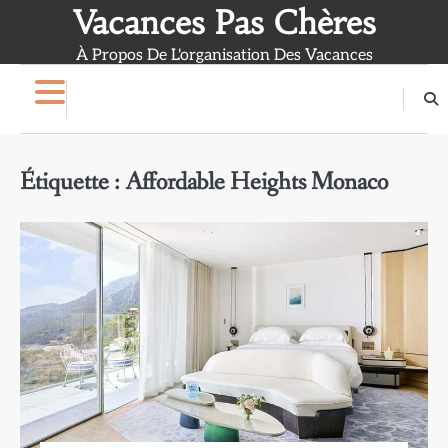
Skip
Vacances Pas Chères
to
À Propos De L'organisation Des Vacances
content
Étiquette :
Affordable Heights Monaco