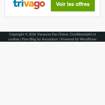
Copyright © 2026
Vacances Pas Chères
.
Confidentialité et
cookies
| Fine Blog by
Ascendoor
| Powered by
WordPress
.